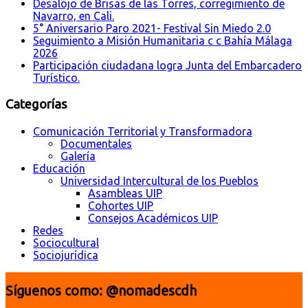
Desalojo de Brisas de las Torres, corregimiento de
Navarro, en Cali.
5° Aniversario Paro 2021- Festival Sin Miedo 2.0
Seguimiento a Misión Humanitaria c c Bahía Málaga
2026
Participación ciudadana logra Junta del Embarcadero
Turístico.
Categorías
Comunicación Territorial y Transformadora
Documentales
Galería
Educación
Universidad Intercultural de los Pueblos
Asambleas UIP
Cohortes UIP
Consejos Académicos UIP
Redes
Sociocultural
Sociojurídica
Síguenos como: @nomadescdh