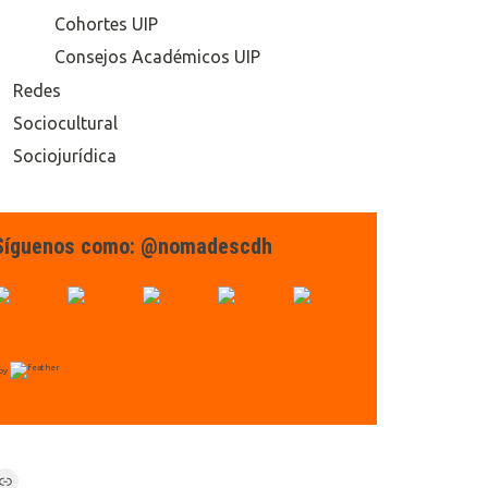
Cohortes UIP
Consejos Académicos UIP
Redes
Sociocultural
Sociojurídica
Síguenos como: @nomadescdh
by
Link