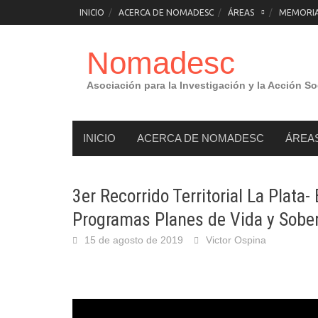
Saltar
INICIO
ACERCA DE NOMADESC
ÁREAS
MEMORIAS
al
contenido
Nomadesc
Asociación para la Investigación y la Acción So
INICIO
ACERCA DE NOMADESC
ÁREA
3er Recorrido Territorial La Plata
Programas Planes de Vida y Sobera
15 de agosto de 2019
Victor Ospina