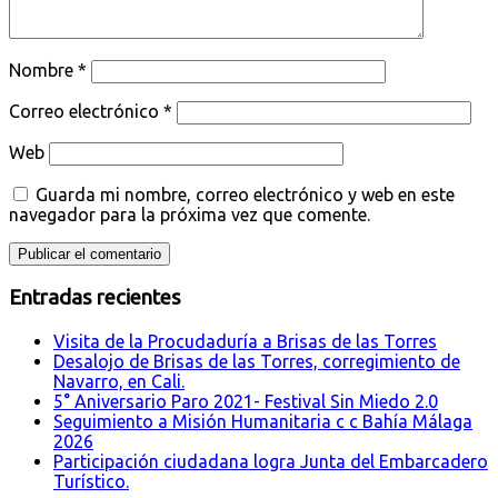
Nombre
*
Correo electrónico
*
Web
Guarda mi nombre, correo electrónico y web en este
navegador para la próxima vez que comente.
Entradas recientes
Visita de la Procudaduría a Brisas de las Torres
Desalojo de Brisas de las Torres, corregimiento de
Navarro, en Cali.
5° Aniversario Paro 2021- Festival Sin Miedo 2.0
Seguimiento a Misión Humanitaria c c Bahía Málaga
2026
Participación ciudadana logra Junta del Embarcadero
Turístico.