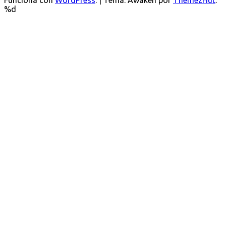
Funciona con
WordPress
.
|
Tema: Awaken por
ThemezHut
.
%d