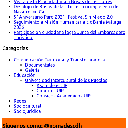
Visita de la Procudaduría a Brisas de las Torres
Desalojo de Brisas de las Torres, corregimiento de
Navarro, en Cali.
5° Aniversario Paro 2021- Festival Sin Miedo 2.0
Seguimiento a Misión Humanitaria c c Bahía Málaga
2026
Participación ciudadana logra Junta del Embarcadero
Turístico.
Categorías
Comunicación Territorial y Transformadora
Documentales
Galería
Educación
Universidad Intercultural de los Pueblos
Asambleas UIP
Cohortes UIP
Consejos Académicos UIP
Redes
Sociocultural
Sociojurídica
Síguenos como: @nomadescdh