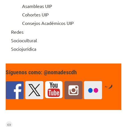
Asambleas UIP
Cohortes UIP
Consejos Académicos UIP
Redes
Sociocultural
Sociojurídica
Síguenos como: @nomadescdh
by
Link