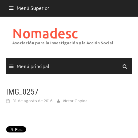
Saltar
Menú Superior
al
contenido
Nomadesc
Asociación para la Investigación y la Acción Social
Menú principal
IMG_0257
31 de agosto de 2016
Victor Ospina