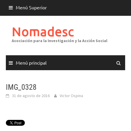
Saltar
Menú Superior
al
contenido
Nomadesc
Asociación para la Investigación y la Acción Social
Menú principal
IMG_0328
31 de agosto de 2016
Victor Ospina