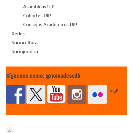
Asambleas UIP
Cohortes UIP
Consejos Académicos UIP
Redes
Sociocultural
Sociojurídica
Síguenos como: @nomadescdh
by
Link