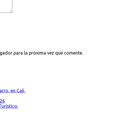
egador para la próxima vez que comente.
rro, en Cali.
026
urístico.