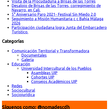
Visita de la Procudaduría a Brisas de las Torres
Desalojo de Brisas de las Torres, corregimiento de
Navarro, en Cali.
5° Aniversario Paro 2021- Festival Sin Miedo 2.0
Seguimiento a Misión Humanitaria c c Bahía Málaga
2026
Participación ciudadana logra Junta del Embarcadero
Turístico.
Categorías
Comunicación Territorial y Transformadora
Documentales
Galería
Educación
Universidad Intercultural de los Pueblos
Asambleas UIP
Cohortes UIP
Consejos Académicos UIP
Redes
Sociocultural
Sociojurídica
Síguenos como: @nomadescdh