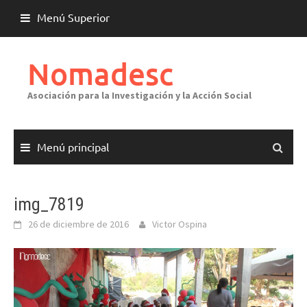
Saltar
Menú Superior
al
contenido
Nomadesc
Asociación para la Investigación y la Acción Social
Menú principal
img_7819
26 de diciembre de 2016
Victor Ospina