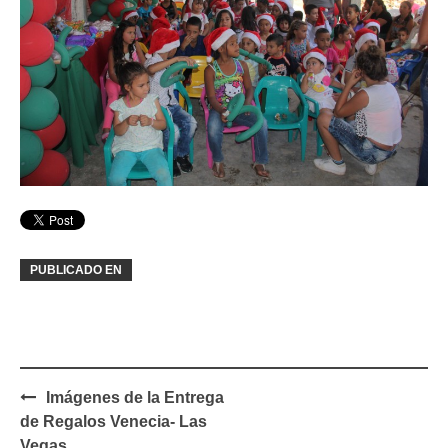
PUBLICADO EN
Navegación
Imágenes de la Entrega
de
de Regalos Venecia- Las
entradas
Vegas