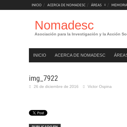
Saltar
INICIO
ACERCA DE NOMADESC
ÁREAS
MEMORIAS
al
contenido
Nomadesc
Asociación para la Investigación y la Acción So
INICIO
ACERCA DE NOMADESC
ÁREA
img_7922
26 de diciembre de 2016
Victor Ospina