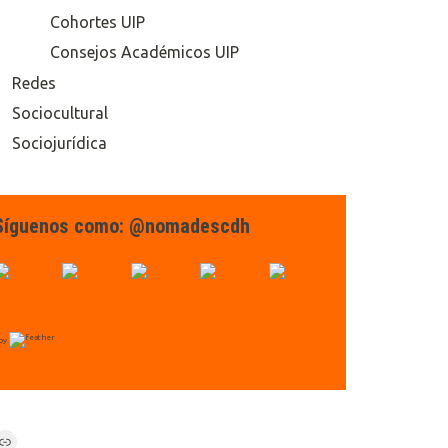
Cohortes UIP
Consejos Académicos UIP
Redes
Sociocultural
Sociojurídica
Síguenos como: @nomadescdh
by
Link