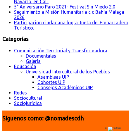
Navarro, en Cali.
5° Aniversario Paro 2021- Festival Sin Miedo 2.0
Seguimiento a Misión Humanitaria c c Bahía Málaga
2026
Participación ciudadana logra Junta del Embarcadero
Turístico.
Categorías
Comunicación Territorial y Transformadora
Documentales
Galería
Educación
Universidad Intercultural de los Pueblos
Asambleas UIP
Cohortes UIP
Consejos Académicos UIP
Redes
Sociocultural
Sociojurídica
Síguenos como: @nomadescdh
by