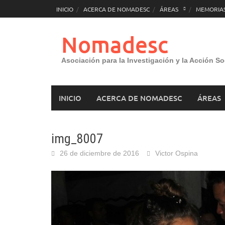
Saltar
INICIO
ACERCA DE NOMADESC
ÁREAS
MEMORIAS
al
contenido
Nomadesc
Asociación para la Investigación y la Acción So
INICIO
ACERCA DE NOMADESC
ÁREAS
img_8007
26 de diciembre de 2016
Victor Ospina