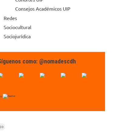
Consejos Académicos UIP
Redes
Sociocultural
Sociojurídica
Síguenos como: @nomadescdh
by
Link