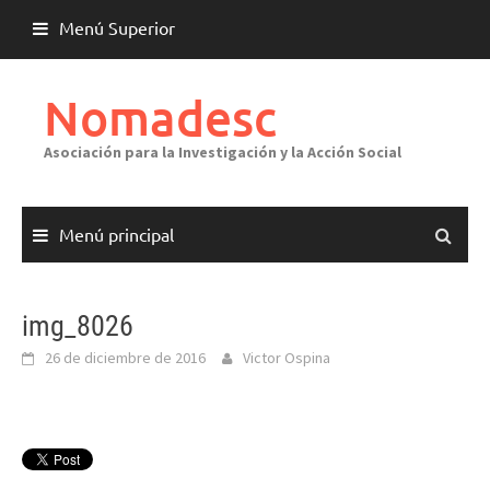
Saltar
Menú Superior
al
contenido
Nomadesc
Asociación para la Investigación y la Acción Social
Menú principal
img_8026
26 de diciembre de 2016
Victor Ospina