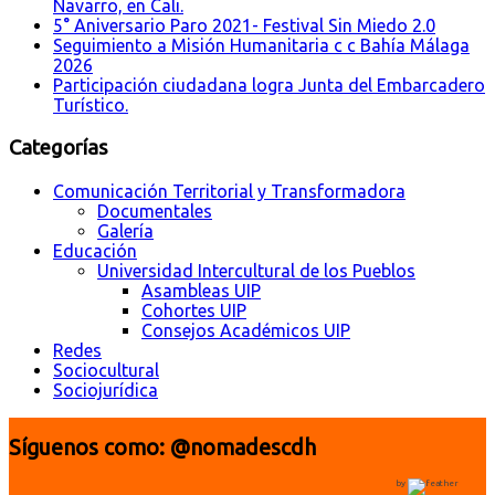
Navarro, en Cali.
5° Aniversario Paro 2021- Festival Sin Miedo 2.0
Seguimiento a Misión Humanitaria c c Bahía Málaga
2026
Participación ciudadana logra Junta del Embarcadero
Turístico.
Categorías
Comunicación Territorial y Transformadora
Documentales
Galería
Educación
Universidad Intercultural de los Pueblos
Asambleas UIP
Cohortes UIP
Consejos Académicos UIP
Redes
Sociocultural
Sociojurídica
Síguenos como: @nomadescdh
by