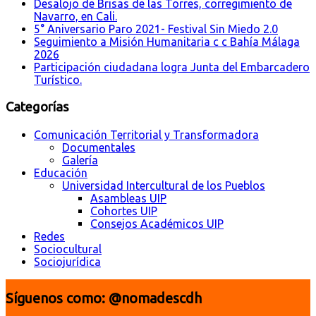
Desalojo de Brisas de las Torres, corregimiento de
Navarro, en Cali.
5° Aniversario Paro 2021- Festival Sin Miedo 2.0
Seguimiento a Misión Humanitaria c c Bahía Málaga
2026
Participación ciudadana logra Junta del Embarcadero
Turístico.
Categorías
Comunicación Territorial y Transformadora
Documentales
Galería
Educación
Universidad Intercultural de los Pueblos
Asambleas UIP
Cohortes UIP
Consejos Académicos UIP
Redes
Sociocultural
Sociojurídica
Síguenos como: @nomadescdh