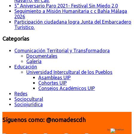
Navarro, en Cali.
5° Aniversario Paro 2021- Festival Sin Miedo 2.0
Seguimiento a Misión Humanitaria c c Bahía Málaga
2026
Participación ciudadana logra Junta del Embarcadero
Turístico.
Categorías
Comunicación Territorial y Transformadora
Documentales
Galería
Educación
Universidad Intercultural de los Pueblos
Asambleas UIP
Cohortes UIP
Consejos Académicos UIP
Redes
Sociocultural
Sociojurídica
Síguenos como: @nomadescdh
by