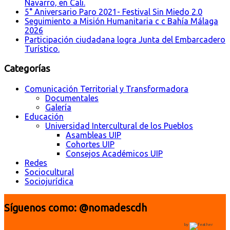
Navarro, en Cali.
5° Aniversario Paro 2021- Festival Sin Miedo 2.0
Seguimiento a Misión Humanitaria c c Bahía Málaga
2026
Participación ciudadana logra Junta del Embarcadero
Turístico.
Categorías
Comunicación Territorial y Transformadora
Documentales
Galería
Educación
Universidad Intercultural de los Pueblos
Asambleas UIP
Cohortes UIP
Consejos Académicos UIP
Redes
Sociocultural
Sociojurídica
Síguenos como: @nomadescdh
by