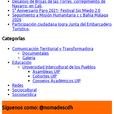
Desalojo de Brisas de las Torres, corregimiento de
Navarro, en Cali.
5° Aniversario Paro 2021- Festival Sin Miedo 2.0
Seguimiento a Misión Humanitaria c c Bahía Málaga
2026
Participación ciudadana logra Junta del Embarcadero
Turístico.
Categorías
Comunicación Territorial y Transformadora
Documentales
Galería
Educación
Universidad Intercultural de los Pueblos
Asambleas UIP
Cohortes UIP
Consejos Académicos UIP
Redes
Sociocultural
Sociojurídica
Síguenos como: @nomadescdh