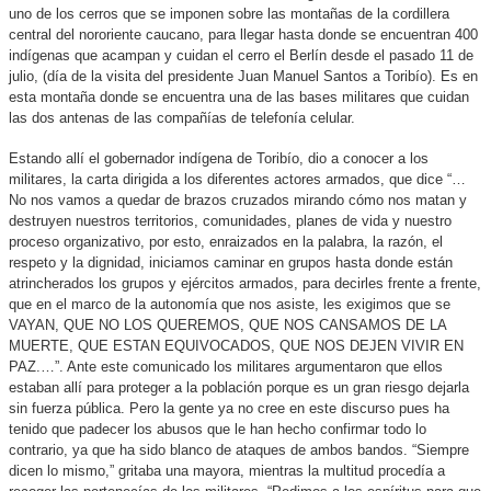
uno de los cerros que se imponen sobre las montañas de la cordillera
central del nororiente caucano, para llegar hasta donde se encuentran 400
indígenas que acampan y cuidan el cerro el Berlín desde el pasado 11 de
julio, (día de la visita del presidente Juan Manuel Santos a Toribío). Es en
esta montaña donde se encuentra una de las bases militares que cuidan
las dos antenas de las compañías de telefonía celular.
Estando allí el gobernador indígena de Toribío, dio a conocer a los
militares, la carta dirigida a los diferentes actores armados, que dice “…
No nos vamos a quedar de brazos cruzados mirando cómo nos matan y
destruyen nuestros territorios, comunidades, planes de vida y nuestro
proceso organizativo, por esto, enraizados en la palabra, la razón, el
respeto y la dignidad, iniciamos caminar en grupos hasta donde están
atrincherados los grupos y ejércitos armados, para decirles frente a frente,
que en el marco de la autonomía que nos asiste, les exigimos que se
VAYAN, QUE NO LOS QUEREMOS, QUE NOS CANSAMOS DE LA
MUERTE, QUE ESTAN EQUIVOCADOS, QUE NOS DEJEN VIVIR EN
PAZ.…”. Ante este comunicado los militares argumentaron que ellos
estaban allí para proteger a la población porque es un gran riesgo dejarla
sin fuerza pública. Pero la gente ya no cree en este discurso pues ha
tenido que padecer los abusos que le han hecho confirmar todo lo
contrario, ya que ha sido blanco de ataques de ambos bandos. “Siempre
dicen lo mismo,” gritaba una mayora, mientras la multitud procedía a