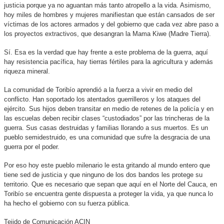
justicia porque ya no aguantan más tanto atropello a la vida. Asimismo,
hoy miles de hombres y mujeres manifiestan que están cansados de ser
víctimas de los actores armados y del gobierno que cada vez abre paso a
los proyectos extractivos, que desangran la Mama Kiwe (Madre Tierra).
Sí. Esa es la verdad que hay frente a este problema de la guerra, aquí
hay resistencia pacífica, hay tierras fértiles para la agricultura y además
riqueza mineral.
La comunidad de Toribío aprendió a la fuerza a vivir en medio del
conflicto. Han soportado los atentados guerrilleros y los ataques del
ejército. Sus hijos deben transitar en medio de retenes de la policía y en
las escuelas deben recibir clases “custodiados” por las trincheras de la
guerra. Sus casas destruidas y familias llorando a sus muertos. Es un
pueblo semidestruido, es una comunidad que sufre la desgracia de una
guerra por el poder.
Por eso hoy este pueblo milenario le esta gritando al mundo entero que
tiene sed de justicia y que ninguno de los dos bandos les protege su
territorio. Que es necesario que sepan que aquí en el Norte del Cauca, en
Toribío se encuentra gente dispuesta a proteger la vida, ya que nunca lo
ha hecho el gobierno con su fuerza pública.
Tejido de Comunicación ACIN