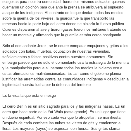
riesgosas para nuestra comunidad, fueron los mismos soldados quienes
quemaron un colchón para que ante la prensa se atribuyera al supuesto
ataque de los indígenas. Al contrario de lo que decían todos los medios
sobre la quema de los víveres, la guardia fue la que transportó las
remesas hacia la parte baja del cerro donde se alojaría la fuerza pública.
Quienes dispararon al aire y tiraron gases fueron los militares tratando de
hacer un montaje y afirmando que la guerrilla estaba cerca hostigando.
Sólo al comandante Jerez, se le ocurre comparar empujones y gritos a los
soldados con balas, muertos, ocupación de nuestras viviendas,
señalamientos y falsos positivos contra nuestros comuneros. Sin
embargo parece que no sólo el comandante usa la estrategia de la mentira
y la manipulación porque al instante todos los medios le hicieron eco a
estas afirmaciones malintencionadas. Es así como el gobierno planea
justificar las arremetidas contra las comunidades indígenas y desdibujar la
legitimidad nuestra lucha por la defensa del territorio.
Es la vida la que está en riesgo
El cerro Berlín es un sitio sagrado para los y las indígenas nasas. Es un
cerro que hace parte de la Yat Wala (casa grande). Es un lugar que tiene
un dueño espiritual. Por eso cada vez que lo atropellan, se manifiesta.
Después de cada combate las nubes se visten de gris y comienzan a
llorar. Los mayores (rayos) se expresan con fuerza. Sus gritos claman