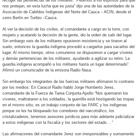
recoger las pertenecías de los militares. “Pedimos a los espíritus para que
nos protejan, en esta lucha que es justa” dijo una de las autoridades de la
Asociación de Cabildos Indígenas del Norte del Cauca – ACIN; desde el
cerro Berlín en Toribio –Cauca.
Al ver la decisión de los civiles, el comandante a cargo en la torre, con
respeto y acatando la decisión de la gente, dio la orden de salir del lugar.
Sin embargo seis de los militares opusieron resistencia y se tiraron al
suelo, entonces la guardia indígena procedió a cargarlos para sacarlos del
lugar. Al mismo tiempo, otros comuneros se dispusieron a cargar víveres
y demás pertenencias de los militares, ayudando a agilizar su retiro. La
guardia indígena acompañó a los militares hasta un lugar determinado”.
Afirmó un comunicador de la emisora Radio Nasa.
Sin embargo los integrantes de las fuerzas militares afirmaron lo contrario
por los medios: En Caracol Radio habló Jorge Humberto Jerez,
comandante de la Fuerza de Tarea Conjunta Apollo “Nos quemaron los
víveres, maltrataron a los soldados, la guerrilla está hostigando las tropas
en el mismo sitio, es un trabajo conjunto de las FARC y los indígenas
porque se les ha bloqueado los corredores del narcotráfico, los
cristalizaderos, tenemos asesores jurídicos para más adelante judicializar
a estos indígenas con la fiscalía y los sectores del estado …”
Las afirmaciones del comandante Jerez son irresponsables y sumamente