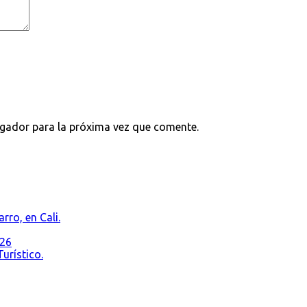
egador para la próxima vez que comente.
rro, en Cali.
026
urístico.