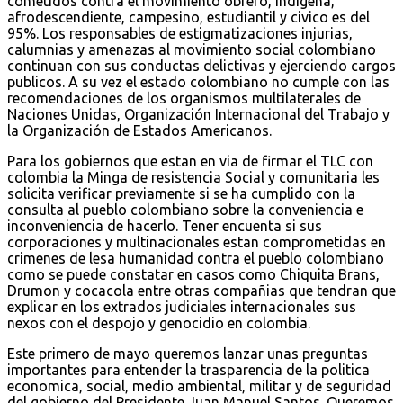
cometidos contra el movimiento obrero, indigena,
afrodescendiente, campesino, estudiantil y civico es del
95%. Los responsables de estigmatizaciones injurias,
calumnias y amenazas al movimiento social colombiano
continuan con sus conductas delictivas y ejerciendo cargos
publicos. A su vez el estado colombiano no cumple con las
recomendaciones de los organismos multilaterales de
Naciones Unidas, Organización Internacional del Trabajo y
la Organización de Estados Americanos.
Para los gobiernos que estan en via de firmar el TLC con
colombia la Minga de resistencia Social y comunitaria les
solicita verificar previamente si se ha cumplido con la
consulta al pueblo colombiano sobre la conveniencia e
inconveniencia de hacerlo. Tener encuenta si sus
corporaciones y multinacionales estan comprometidas en
crimenes de lesa humanidad contra el pueblo colombiano
como se puede constatar en casos como Chiquita Brans,
Drumon y cocacola entre otras compañias que tendran que
explicar en los extrados judiciales internacionales sus
nexos con el despojo y genocidio en colombia.
Este primero de mayo queremos lanzar unas preguntas
importantes para entender la trasparencia de la politica
economica, social, medio ambiental, militar y de seguridad
del gobierno del Presidente Juan Manuel Santos. Queremos