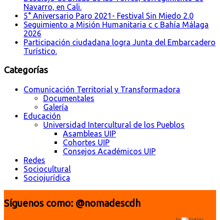
Navarro, en Cali.
5° Aniversario Paro 2021- Festival Sin Miedo 2.0
Seguimiento a Misión Humanitaria c c Bahía Málaga
2026
Participación ciudadana logra Junta del Embarcadero
Turístico.
Categorías
Comunicación Territorial y Transformadora
Documentales
Galería
Educación
Universidad Intercultural de los Pueblos
Asambleas UIP
Cohortes UIP
Consejos Académicos UIP
Redes
Sociocultural
Sociojurídica
Síguenos como: @nomadescdh
by