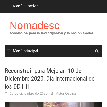
Saltar
Menú Superior
al
contenido
Nomadesc
Asociación para la Investigación y la Acción Social
Menú principal
Reconstruir para Mejorar- 10 de
Diciembre 2020, Día Internacional de
los DD.HH
23 de diciembre de 2020
Victor Ospina