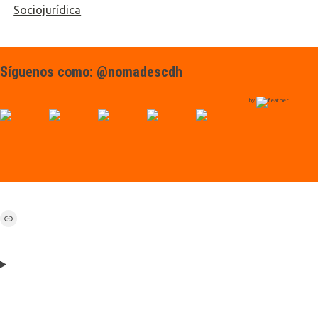
Sociojurídica
Síguenos como: @nomadescdh
by
Link