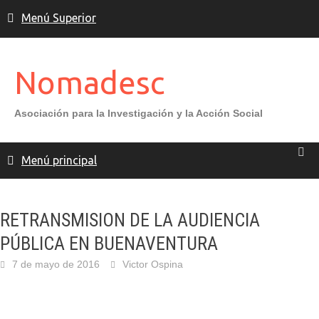
Saltar
Menú Superior
al
contenido
Nomadesc
Asociación para la Investigación y la Acción Social
Menú principal
RETRANSMISION DE LA AUDIENCIA
PÚBLICA EN BUENAVENTURA
7 de mayo de 2016
Victor Ospina