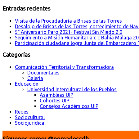
Entradas recientes
Visita de la Procudaduría a Brisas de las Torres
Desalojo de Brisas de las Torres, corregimiento de Nava
5° Aniversario Paro 2021- Festival Sin Miedo 2.0
Seguimiento a Misión Humanitaria c c Bahía Málaga 2
Participación ciudadana logra Junta del Embarcadero T
Categorías
Comunicación Territorial y Transformadora
Documentales
Galería
Educación
Universidad Intercultural de los Pueblos
Asambleas UIP
Cohortes UIP
Consejos Académicos UIP
Redes
Sociocultural
Sociojurídica