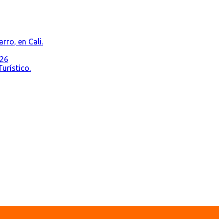
rro, en Cali.
026
urístico.