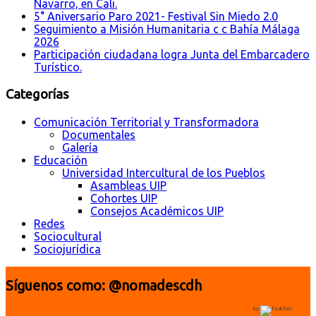
Navarro, en Cali.
5° Aniversario Paro 2021- Festival Sin Miedo 2.0
Seguimiento a Misión Humanitaria c c Bahía Málaga
2026
Participación ciudadana logra Junta del Embarcadero
Turístico.
Categorías
Comunicación Territorial y Transformadora
Documentales
Galería
Educación
Universidad Intercultural de los Pueblos
Asambleas UIP
Cohortes UIP
Consejos Académicos UIP
Redes
Sociocultural
Sociojurídica
Síguenos como: @nomadescdh
by