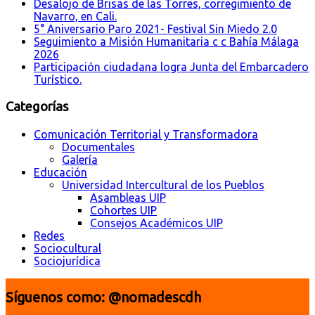
Desalojo de Brisas de las Torres, corregimiento de
Navarro, en Cali.
5° Aniversario Paro 2021- Festival Sin Miedo 2.0
Seguimiento a Misión Humanitaria c c Bahía Málaga
2026
Participación ciudadana logra Junta del Embarcadero
Turístico.
Categorías
Comunicación Territorial y Transformadora
Documentales
Galería
Educación
Universidad Intercultural de los Pueblos
Asambleas UIP
Cohortes UIP
Consejos Académicos UIP
Redes
Sociocultural
Sociojurídica
Síguenos como: @nomadescdh