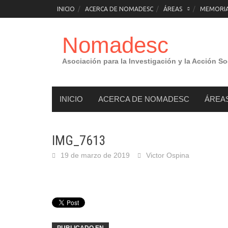
Saltar
INICIO
ACERCA DE NOMADESC
ÁREAS
MEMORIAS
al
contenido
Nomadesc
Asociación para la Investigación y la Acción So
INICIO
ACERCA DE NOMADESC
ÁREA
IMG_7613
19 de marzo de 2019
Victor Ospina