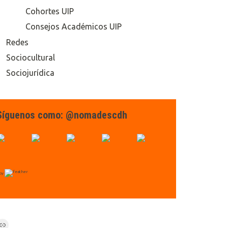
Cohortes UIP
Consejos Académicos UIP
Redes
Sociocultural
Sociojurídica
Síguenos como: @nomadescdh
by
Link