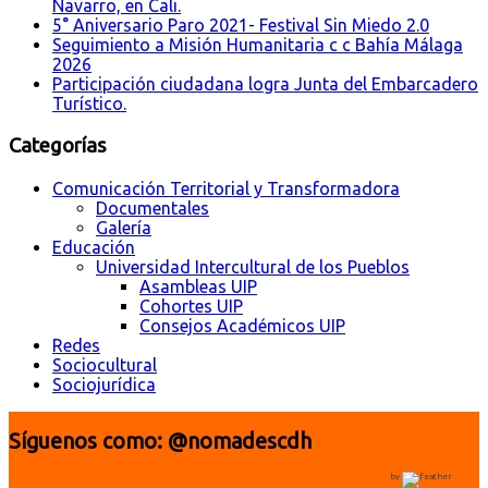
Navarro, en Cali.
5° Aniversario Paro 2021- Festival Sin Miedo 2.0
Seguimiento a Misión Humanitaria c c Bahía Málaga
2026
Participación ciudadana logra Junta del Embarcadero
Turístico.
Categorías
Comunicación Territorial y Transformadora
Documentales
Galería
Educación
Universidad Intercultural de los Pueblos
Asambleas UIP
Cohortes UIP
Consejos Académicos UIP
Redes
Sociocultural
Sociojurídica
Síguenos como: @nomadescdh
by