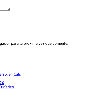
egador para la próxima vez que comente.
rro, en Cali.
026
urístico.