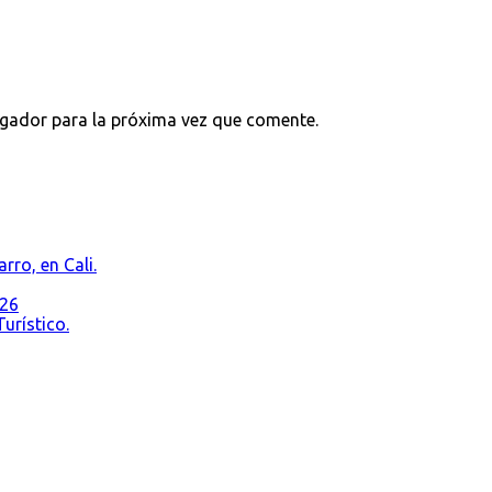
egador para la próxima vez que comente.
rro, en Cali.
026
urístico.