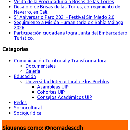
Visita de la Procudaduría a Brisas de las Torres
Desalojo de Brisas de las Torres, corregimiento de
Navarro, en Cali.
5° Aniversario Paro 2021- Festival Sin Miedo 2.0
Seguimiento a Misión Humanitaria c c Bahía Málaga
2026
Participación ciudadana logra Junta del Embarcadero
Turístico.
Categorías
Comunicación Territorial y Transformadora
Documentales
Galería
Educación
Universidad Intercultural de los Pueblos
Asambleas UIP
Cohortes UIP
Consejos Académicos UIP
Redes
Sociocultural
Sociojurídica
Síguenos como: @nomadescdh