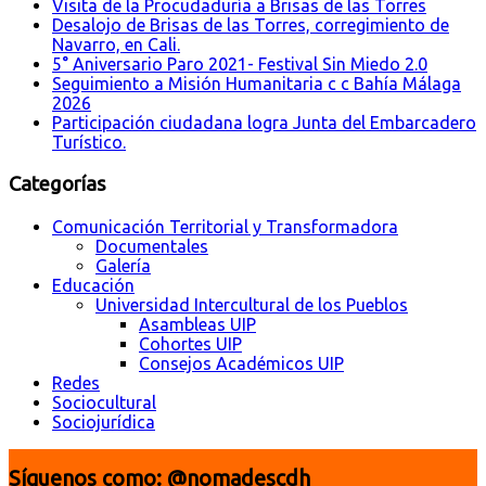
Visita de la Procudaduría a Brisas de las Torres
Desalojo de Brisas de las Torres, corregimiento de
Navarro, en Cali.
5° Aniversario Paro 2021- Festival Sin Miedo 2.0
Seguimiento a Misión Humanitaria c c Bahía Málaga
2026
Participación ciudadana logra Junta del Embarcadero
Turístico.
Categorías
Comunicación Territorial y Transformadora
Documentales
Galería
Educación
Universidad Intercultural de los Pueblos
Asambleas UIP
Cohortes UIP
Consejos Académicos UIP
Redes
Sociocultural
Sociojurídica
Síguenos como: @nomadescdh