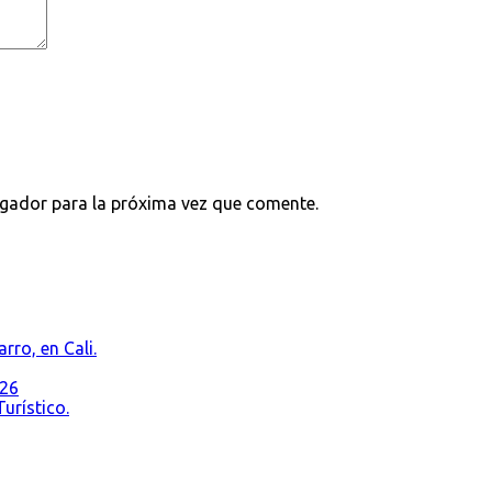
egador para la próxima vez que comente.
rro, en Cali.
026
urístico.