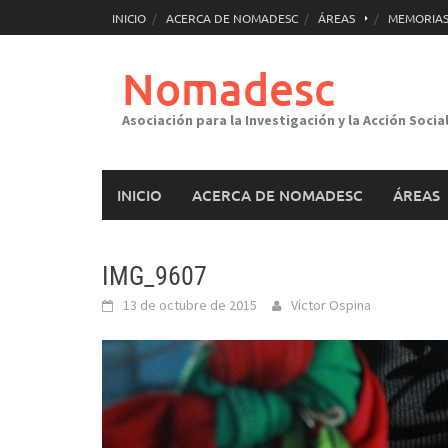
Saltar
INICIO
ACERCA DE NOMADESC
ÁREAS
MEMORIAS
al
contenido
Nomadesc
Asociación para la Investigación y la Acción Socia
INICIO
ACERCA DE NOMADESC
ÁREAS
IMG_9607
13 de octubre de 2015
Victor Ospina