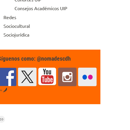
Consejos Académicos UIP
Redes
Sociocultural
Sociojurídica
Síguenos como: @nomadescdh
by
Link