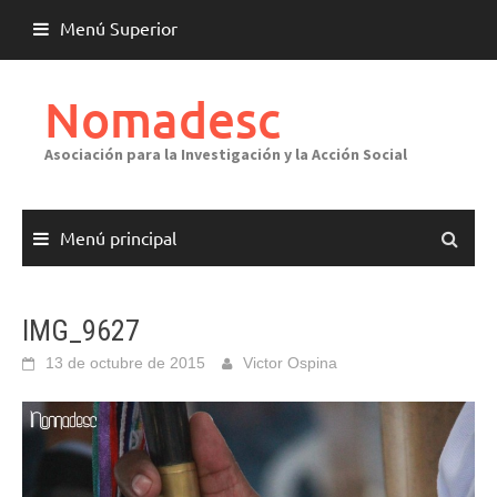
Saltar
Menú Superior
al
contenido
Nomadesc
Asociación para la Investigación y la Acción Social
Menú principal
IMG_9627
13 de octubre de 2015
Victor Ospina