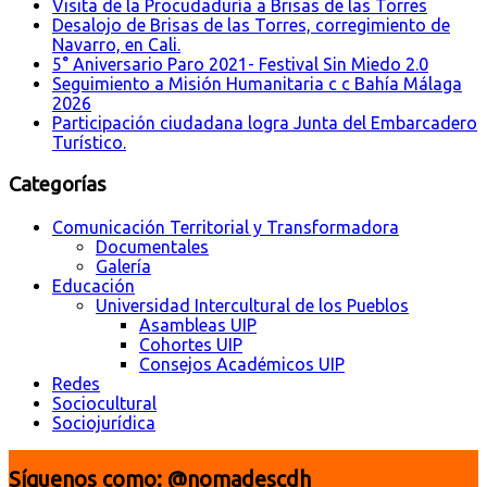
Visita de la Procudaduría a Brisas de las Torres
Desalojo de Brisas de las Torres, corregimiento de
Navarro, en Cali.
5° Aniversario Paro 2021- Festival Sin Miedo 2.0
Seguimiento a Misión Humanitaria c c Bahía Málaga
2026
Participación ciudadana logra Junta del Embarcadero
Turístico.
Categorías
Comunicación Territorial y Transformadora
Documentales
Galería
Educación
Universidad Intercultural de los Pueblos
Asambleas UIP
Cohortes UIP
Consejos Académicos UIP
Redes
Sociocultural
Sociojurídica
Síguenos como: @nomadescdh