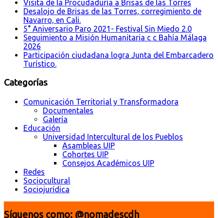
Visita de la Procudaduría a Brisas de las Torres
Desalojo de Brisas de las Torres, corregimiento de
Navarro, en Cali.
5° Aniversario Paro 2021- Festival Sin Miedo 2.0
Seguimiento a Misión Humanitaria c c Bahía Málaga
2026
Participación ciudadana logra Junta del Embarcadero
Turístico.
Categorías
Comunicación Territorial y Transformadora
Documentales
Galería
Educación
Universidad Intercultural de los Pueblos
Asambleas UIP
Cohortes UIP
Consejos Académicos UIP
Redes
Sociocultural
Sociojurídica
Síguenos como: @nomadescdh