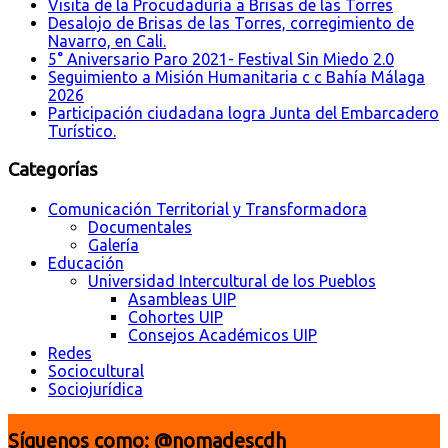
Visita de la Procudaduría a Brisas de las Torres
Desalojo de Brisas de las Torres, corregimiento de
Navarro, en Cali.
5° Aniversario Paro 2021- Festival Sin Miedo 2.0
Seguimiento a Misión Humanitaria c c Bahía Málaga
2026
Participación ciudadana logra Junta del Embarcadero
Turístico.
Categorías
Comunicación Territorial y Transformadora
Documentales
Galería
Educación
Universidad Intercultural de los Pueblos
Asambleas UIP
Cohortes UIP
Consejos Académicos UIP
Redes
Sociocultural
Sociojurídica
Síguenos como: @nomadescdh