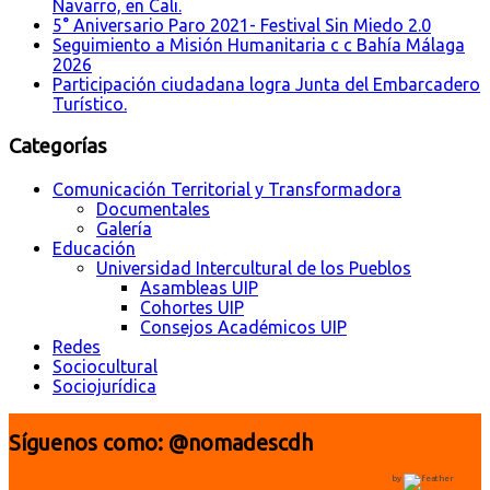
Navarro, en Cali.
5° Aniversario Paro 2021- Festival Sin Miedo 2.0
Seguimiento a Misión Humanitaria c c Bahía Málaga
2026
Participación ciudadana logra Junta del Embarcadero
Turístico.
Categorías
Comunicación Territorial y Transformadora
Documentales
Galería
Educación
Universidad Intercultural de los Pueblos
Asambleas UIP
Cohortes UIP
Consejos Académicos UIP
Redes
Sociocultural
Sociojurídica
Síguenos como: @nomadescdh
by