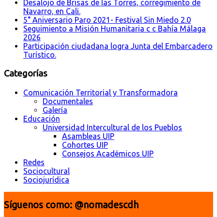
Desalojo de Brisas de las Torres, corregimiento de
Navarro, en Cali.
5° Aniversario Paro 2021- Festival Sin Miedo 2.0
Seguimiento a Misión Humanitaria c c Bahía Málaga
2026
Participación ciudadana logra Junta del Embarcadero
Turístico.
Categorías
Comunicación Territorial y Transformadora
Documentales
Galería
Educación
Universidad Intercultural de los Pueblos
Asambleas UIP
Cohortes UIP
Consejos Académicos UIP
Redes
Sociocultural
Sociojurídica
Síguenos como: @nomadescdh