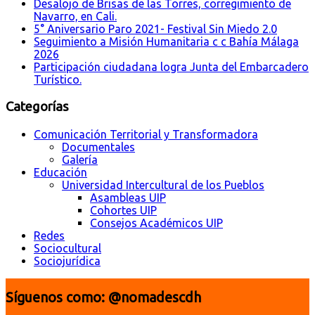
Desalojo de Brisas de las Torres, corregimiento de
Navarro, en Cali.
5° Aniversario Paro 2021- Festival Sin Miedo 2.0
Seguimiento a Misión Humanitaria c c Bahía Málaga
2026
Participación ciudadana logra Junta del Embarcadero
Turístico.
Categorías
Comunicación Territorial y Transformadora
Documentales
Galería
Educación
Universidad Intercultural de los Pueblos
Asambleas UIP
Cohortes UIP
Consejos Académicos UIP
Redes
Sociocultural
Sociojurídica
Síguenos como: @nomadescdh