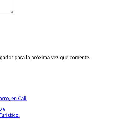
egador para la próxima vez que comente.
rro, en Cali.
026
urístico.