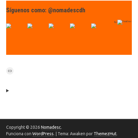
Síguenos como: @nomadescdh
by
Link
Copyright © 2026
Nomadesc
.
Funciona con
WordPress
.
|
Tema: Awaken por
ThemezHut
.