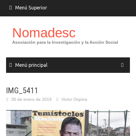
Saltar
Menú Superior
al
contenido
Nomadesc
Asociación para la Investigación y la Acción Social
Menú principal
IMG_5411
30 de enero de 2019
Victor Ospina