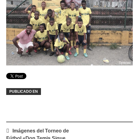
PUBLICADO EN
Navegación
Imágenes del Torneo de
de
Fútbol «Don Temis Sigue