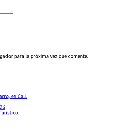
egador para la próxima vez que comente.
rro, en Cali.
026
urístico.