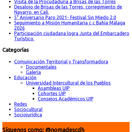
Visita de la Procudaduría a Brisas de las Torres
Desalojo de Brisas de las Torres, corregimiento de
Navarro, en Cali.
5° Aniversario Paro 2021- Festival Sin Miedo 2.0
Seguimiento a Misión Humanitaria c c Bahía Málaga
2026
Participación ciudadana logra Junta del Embarcadero
Turístico.
Categorías
Comunicación Territorial y Transformadora
Documentales
Galería
Educación
Universidad Intercultural de los Pueblos
Asambleas UIP
Cohortes UIP
Consejos Académicos UIP
Redes
Sociocultural
Sociojurídica
Síguenos como: @nomadescdh