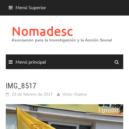
Saltar
Menú Superior
al
contenido
Nomadesc
Asociación para la Investigación y la Acción Social
Menú principal
IMG_8517
23 de febrero de 2017
Victor Ospina