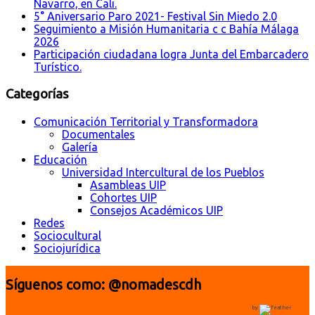
Navarro, en Cali.
5° Aniversario Paro 2021- Festival Sin Miedo 2.0
Seguimiento a Misión Humanitaria c c Bahía Málaga
2026
Participación ciudadana logra Junta del Embarcadero
Turístico.
Categorías
Comunicación Territorial y Transformadora
Documentales
Galería
Educación
Universidad Intercultural de los Pueblos
Asambleas UIP
Cohortes UIP
Consejos Académicos UIP
Redes
Sociocultural
Sociojurídica
Síguenos como: @nomadescdh
by