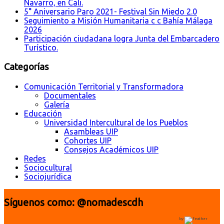
Navarro, en Cali.
5° Aniversario Paro 2021- Festival Sin Miedo 2.0
Seguimiento a Misión Humanitaria c c Bahía Málaga
2026
Participación ciudadana logra Junta del Embarcadero
Turístico.
Categorías
Comunicación Territorial y Transformadora
Documentales
Galería
Educación
Universidad Intercultural de los Pueblos
Asambleas UIP
Cohortes UIP
Consejos Académicos UIP
Redes
Sociocultural
Sociojurídica
Síguenos como: @nomadescdh
by